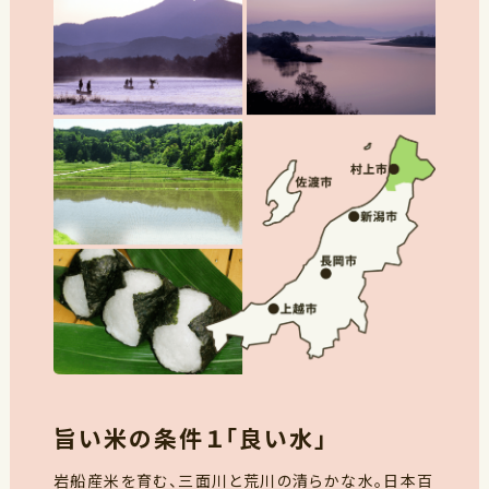
旨い米の条件１「良い水」
岩船産米を育む、三面川と荒川の清らかな水。日本百