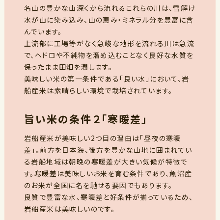
名山の豊かな山深くから流れるこれらの川は、雪解け
水が山に染み込み、山の恵み・ミネラル分を豊富に含
んでいます。
上流部に工場等がなく急峻な地形を流れる川は急流
で、ヘドロや不純物を溜め込むことなく良好な水質を
保ったまま田畑を潤します。
美味しい米の第一条件である「良い水」において、岩
船産米は素晴らしい環境で栽培されています。
旨い米の条件２「寒暖差」
岩船産米が美味しい2つ目の理由は「昼夜の寒暖
差」。前方を日本海、後方を豊かな山地に囲まれてい
る岩船地域は朝晩の寒暖差が大きい気候が特徴で
す。寒暖差は美味しいお米を育む条件であり、魚沼産
のお米が全国に名を馳せる要因でもあります。
良質で豊富な水、寒暖差と好条件が揃っているため、
岩船産米は美味しいのです。