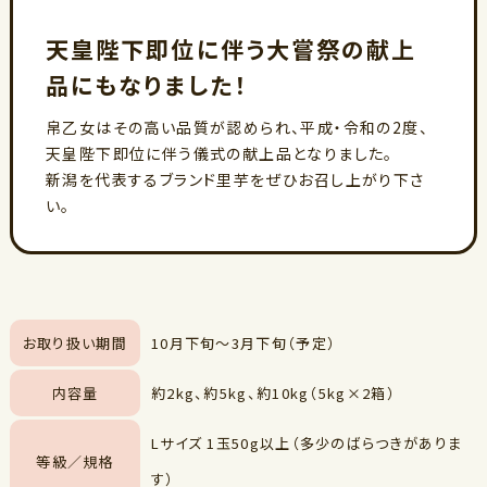
天皇陛下即位に伴う大嘗祭の献上
品にもなりました！
帛乙女はその高い品質が認められ、平成・令和の2度、
天皇陛下即位に伴う儀式の献上品となりました。
新潟を代表するブランド里芋をぜひお召し上がり下さ
い。
お取り扱い期間
10月下旬～3月下旬（予定）
内容量
約2kg、約5kg、約10kg（5kg×2箱）
Lサイズ 1玉50g以上（多少のばらつきがありま
等級／規格
す）