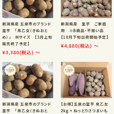
新潟県産 五泉市のブランド
新潟県産 里芋 ご家庭
里芋 「帛乙女（きぬおと
用 ※B級品・不揃い品
め）」 Mサイズ 【3月上旬
【10月下旬出荷開始予定】
販売終了予定】
¥4,880
(税込)
～
¥3,380
(税込)
～
新潟県産 五泉市のブランド
【お得】五泉の里芋 帛乙女
里芋 「帛乙女（きぬおと
2kg + ねっとりさつまいも