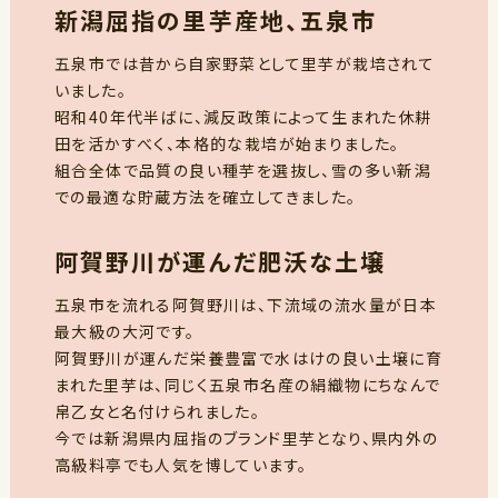
新潟屈指の里芋産地、五泉市
五泉市では昔から自家野菜として里芋が栽培されて
いました。
昭和40年代半ばに、減反政策によって生まれた休耕
田を活かすべく、本格的な栽培が始まりました。
組合全体で品質の良い種芋を選抜し、雪の多い新潟
での最適な貯蔵方法を確立してきました。
阿賀野川が運んだ肥沃な土壌
五泉市を流れる阿賀野川は、下流域の流水量が日本
最大級の大河です。
阿賀野川が運んだ栄養豊富で水はけの良い土壌に育
まれた里芋は、同じく五泉市名産の絹織物にちなんで
帛乙女と名付けられました。
今では新潟県内屈指のブランド里芋となり、県内外の
高級料亭でも人気を博しています。