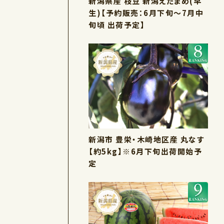
新潟県産 枝豆 新潟えだまめ(早
生)【予約販売：6月下旬～7月中
旬頃 出荷予定】
新潟市 豊栄・木崎地区産 丸なす
【約5kg】※6月下旬出荷開始予
定