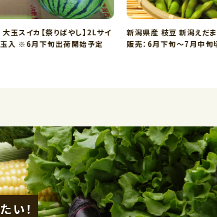
玉スイカ【祭りばやし】2Lサイ
新潟県産 枝豆 新潟えだまめ(
玉入 ※6月下旬出荷開始予定
販売：6月下旬～7月中旬頃 
たい！