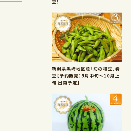
豆！
新潟県黒埼地区産「幻の枝豆」肴
豆【予約販売：9月中旬～10月上
旬 出荷予定】