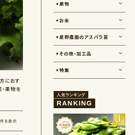
果物
お米
星野農園のアスパラ苗
その他・加工品
特集
な方におす
菜・果物を
人気ランキング
1件を表示