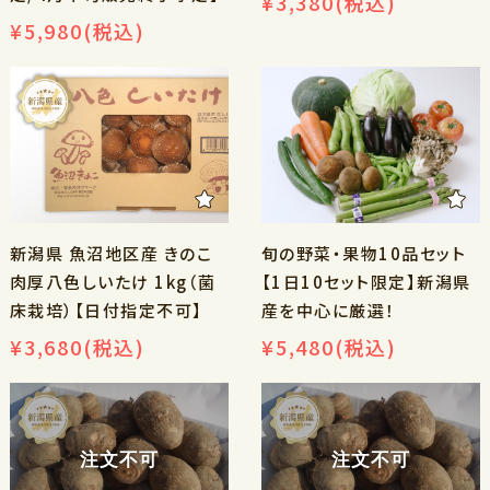
¥3,380
(税込)
¥5,980
(税込)
新潟県 魚沼地区産 きのこ
旬の野菜・果物10品セット
肉厚八色しいたけ 1kg（菌
【1日10セット限定】新潟県
床栽培）【日付指定不可】
産を中心に厳選！
¥3,680
(税込)
¥5,480
(税込)
注文不可
注文不可