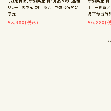
【限定特価】新潟県産 桃・秀品 5kg【品種
新潟県産 桃 
リレー】お中元にも！※7月中旬出荷開始
上！一糖賞／
予定
月下旬出荷
¥8,380
(税込)
¥6,880
(
2