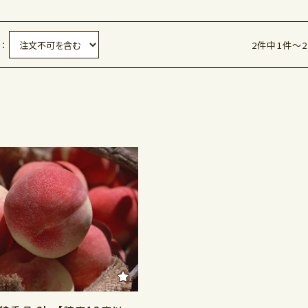
：
2件中1件～