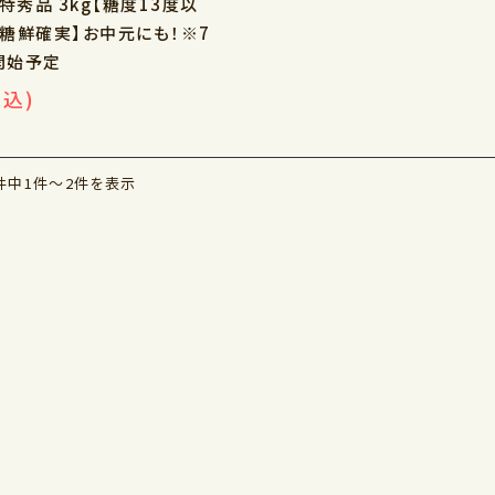
特秀品 3kg【糖度13度以
糖鮮確実】お中元にも！※7
開始予定
税込)
件中1件～2件を表示