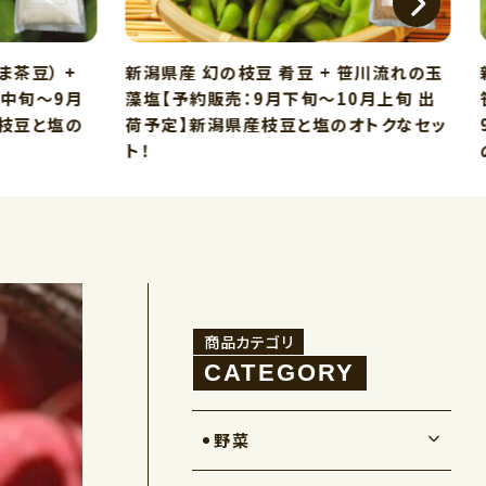
ま茶豆） +
新潟県産 幻の枝豆 肴豆 + 笹川流れの玉
月中旬～9月
藻塩【予約販売：9月下旬～10月上旬 出
ド枝豆と塩の
荷予定】新潟県産枝豆と塩のオトクなセッ
ト！
商品カテゴリ
野菜