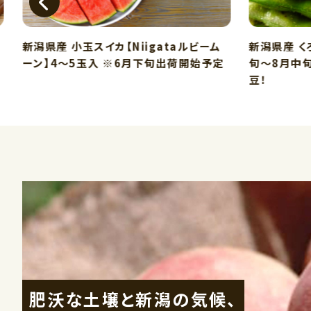
新潟県産 小玉スイカ【Niigataルビーム
新潟県産 く
ーン】4～5玉入 ※6月下旬出荷開始予定
旬～8月中
豆！
肥沃な土壌と新潟の気候、