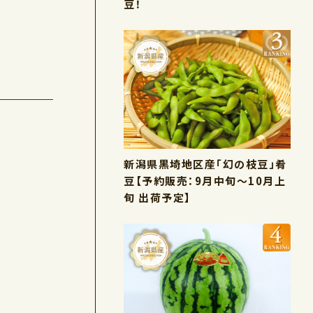
豆！
新潟県黒埼地区産「幻の枝豆」肴
豆【予約販売：9月中旬～10月上
旬 出荷予定】