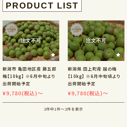
注文不可
注文不可
新潟市 亀田地区産 藤五郎
新潟県 田上町産 越の梅
梅【10kg】 ※6月中旬より
【10kg】 ※6月中旬頃より
出荷開始予定
出荷開始予定
¥9,780
(税込)
～
¥9,780
(税込)
～
2件中1件～2件を表示