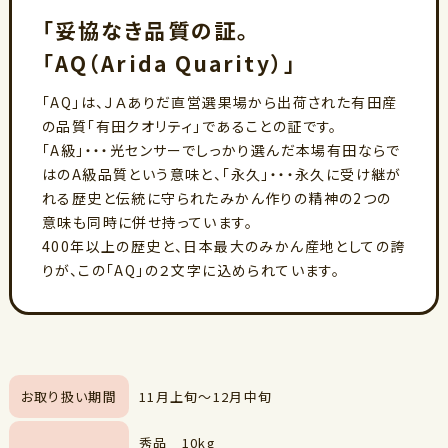
「妥協なき品質の証。
「AQ（Arida Quarity）」
「AQ」は、ＪＡありだ直営選果場から出荷された有田産
の品質「有田クオリティ」であることの証です。
「A級」・・・光センサーでしっかり選んだ本場有田ならで
はのA級品質という意味と、「永久」・・・永久に受け継が
れる歴史と伝統に守られたみかん作りの精神の2つの
意味も同時に併せ持っています。
400年以上の歴史と、日本最大のみかん産地としての誇
りが、この「AQ」の２文字に込められています。
お取り扱い期間
11月上旬～12月中旬
秀品 10kg