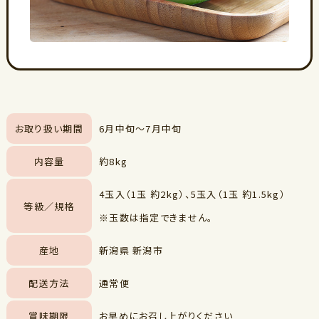
お取り扱い期間
6月中旬～7月中旬
内容量
約8kg
4玉入（1玉 約2kg）、5玉入（1玉 約1.5kg）
等級／規格
※玉数は指定できません。
産地
新潟県 新潟市
配送方法
通常便
賞味期限
お早めにお召し上がりください